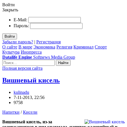
Войти
Закрыть
E-Mail:
Пароль:
Войти
Забыли пароль?
|
Регистрация
О сайте
В мире
Экономика
Религия
Криминал
Спорт
Культура
Инопресса
Datalife Engine
Softnews Media Group
Найти
Полная версия сайта
Вишневый кисель
kulinadu
7-11-2013, 22:56
9758
Напитки
/
Кисели
Вишневый кисель, из-за
содержащегося в нем крахмала, напиток калорийный и