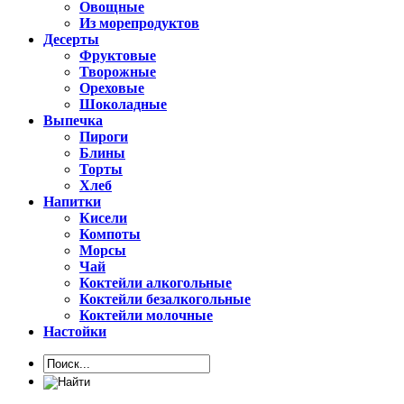
Овощные
Из морепродуктов
Десерты
Фруктовые
Творожные
Ореховые
Шоколадные
Выпечка
Пироги
Блины
Торты
Хлеб
Напитки
Кисели
Компоты
Морсы
Чай
Коктейли алкогольные
Коктейли безалкогольные
Коктейли молочные
Настойки