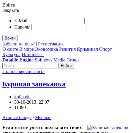
Войти
Закрыть
E-Mail:
Пароль:
Войти
Забыли пароль?
|
Регистрация
О сайте
В мире
Экономика
Религия
Криминал
Спорт
Культура
Инопресса
Datalife Engine
Softnews Media Group
Найти
Полная версия сайта
Куриная запеканка
kulinadu
30-10-2013, 22:07
11390
Вторые блюда
/
Мясные
Если хотите учесть вкусы всех своих
домашних, то приготовьте сытную, ароматную и