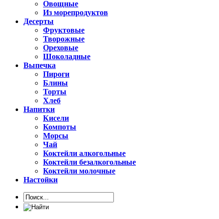
Овощные
Из морепродуктов
Десерты
Фруктовые
Творожные
Ореховые
Шоколадные
Выпечка
Пироги
Блины
Торты
Хлеб
Напитки
Кисели
Компоты
Морсы
Чай
Коктейли алкогольные
Коктейли безалкогольные
Коктейли молочные
Настойки