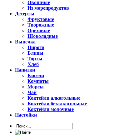
Овощные
Из морепродуктов
Десерты
Фруктовые
Творожные
Ореховые
Шоколадные
Выпечка
Пироги
Блины
Торты
Хлеб
Напитки
Кисели
Компоты
Морсы
Чай
Коктейли алкогольные
Коктейли безалкогольные
Коктейли молочные
Настойки