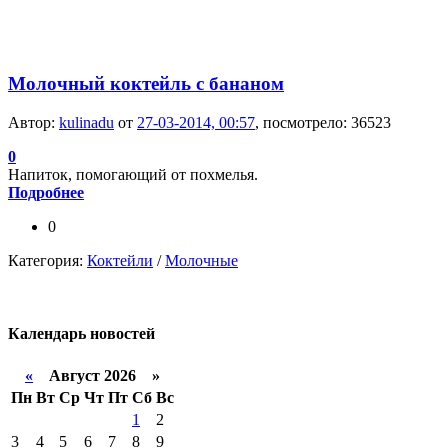
Молочный коктейль с бананом
Автор:
kulinadu
от
27-03-2014, 00:57
, посмотрело: 36523
0
Напиток, помогающий от похмелья.
Подробнее
0
Категория:
Коктейли
/
Молочные
Календарь
новостей
«
Август 2026 »
Пн
Вт
Ср
Чт
Пт
Сб
Вс
1
2
3
4
5
6
7
8
9