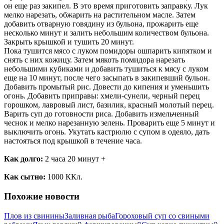
он еще раз закипел. В это время приготовить заправку. Лук
мелко нарезать, обжарить на растительном масле. Затем
добавить отварную говядину из бульона, прожарить еще
несколько минут и залить небольшим количеством бульона.
Закрыть крышкой и тушить 20 минут.
Пока тушится мясо с луком помидоры ошпарить кипятком и
снять с них кожицу. Затем мякоть помидора нарезать
небольшими кубиками и добавить тушиться к мясу с луком
еще на 10 минут, после чего засыпать в закипевший бульон.
Добавить промытый рис. Довести до кипения и уменьшить
огонь. Добавить приправы: хмели-сунели, черный перец
горошком, лавровый лист, базилик, красный молотый перец.
Варить суп до готовности риса. Добавить измельченный
чеснок и мелко нарезанную зелень. Проварить еще 5 минут и
выключить огонь. Укутать кастрюлю с супом в одеяло, дать
настояться под крышкой в течение часа.
Как долго:
2 часа 20 минут +
Как сытно:
1000 ККл.
Похожие новости
Плов из свинины
Заливная рыба
Гороховый суп со свиными