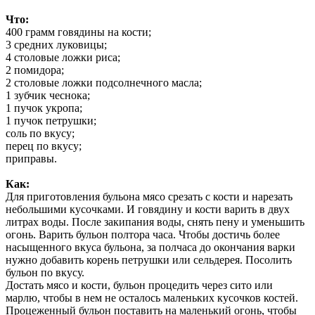
Что:
400 грамм говядины на кости;
3 средних луковицы;
4 столовые ложки риса;
2 помидора;
2 столовые ложки подсолнечного масла;
1 зубчик чеснока;
1 пучок укропа;
1 пучок петрушки;
соль по вкусу;
перец по вкусу;
приправы.
Как:
Для приготовления бульона мясо срезать с кости и нарезать
небольшими кусочками. И говядину и кости варить в двух
литрах воды. После закипания воды, снять пену и уменьшить
огонь. Варить бульон полтора часа. Чтобы достичь более
насыщенного вкуса бульона, за полчаса до окончания варки
нужно добавить корень петрушки или сельдерея. Посолить
бульон по вкусу.
Достать мясо и кости, бульон процедить через сито или
марлю, чтобы в нем не осталось маленьких кусочков костей.
Процеженный бульон поставить на маленький огонь, чтобы