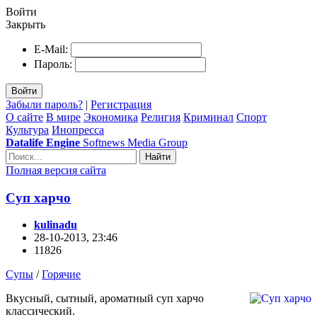
Войти
Закрыть
E-Mail:
Пароль:
Войти
Забыли пароль?
|
Регистрация
О сайте
В мире
Экономика
Религия
Криминал
Спорт
Культура
Инопресса
Datalife Engine
Softnews Media Group
Найти
Полная версия сайта
Суп харчо
kulinadu
28-10-2013, 23:46
11826
Супы
/
Горячие
Вкусный, сытный, ароматный суп харчо
классический.