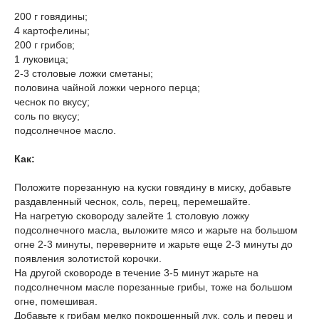
200 г говядины;
4 картофелины;
200 г грибов;
1 луковица;
2-3 столовые ложки сметаны;
половина чайной ложки черного перца;
чеснок по вкусу;
соль по вкусу;
подсолнечное масло.
Как:
Положите порезанную на куски говядину в миску, добавьте
раздавленный чеснок, соль, перец, перемешайте.
На нагретую сковороду залейте 1 столовую ложку
подсолнечного масла, выложите мясо и жарьте на большом
огне 2-3 минуты, переверните и жарьте еще 2-3 минуты до
появления золотистой корочки.
На другой сковороде в течение 3-5 минут жарьте на
подсолнечном масле порезанные грибы, тоже на большом
огне, помешивая.
Добавьте к грибам мелко покрошенный лук, соль и перец и