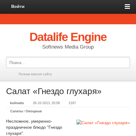
Войти
Datalife Engine
Softnews Media Group
Полная версия сайта
Салат «Гнездо глухаря»
kulinadu
26-10-2013, 20:58
2187
Салаты
/
Овощные
Несложное, умеренно-
праздничное блюдо "Гнездо
глухаря".