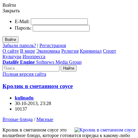
Войти
Закрыть
E-Mail:
Пароль:
Войти
Забыли пароль?
|
Регистрация
О сайте
В мире
Экономика
Религия
Криминал
Спорт
Культура
Инопресса
Datalife Engine
Softnews Media Group
Найти
Полная версия сайта
Кролик в сметанном соусе
kulinadu
30-10-2013, 23:28
10137
Вторые блюда
/
Мясные
Кролик в сметанном соусе это
волшебное блюдо, которое готовится изредка к какому-либо