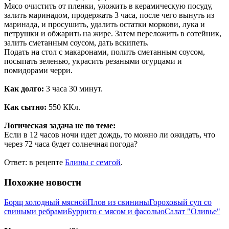
Мясо очистить от пленки, уложить в керамическую посуду,
залить маринадом, продержать 3 часа, после чего вынуть из
маринада, и просушить, удалить остатки моркови, лука и
петрушки и обжарить на жире. Затем переложить в сотейник,
залить сметанным соусом, дать вскипеть.
Подать на стол с макаронами, полить сметанным соусом,
посыпать зеленью, украсить резаными огурцами и
помидорами черри.
Как долго:
3 часа 30 минут.
Как сытно:
550 ККл.
Логическая задача не по теме:
Если в 12 часов ночи идет дождь, то можно ли ожидать, что
через 72 часа будет солнечная погода?
Ответ: в рецепте
Блины с семгой
.
Похожие новости
Борщ холодный мясной
Плов из свинины
Гороховый суп со
свиными ребрами
Буррито с мясом и фасолью
Салат "Оливье"