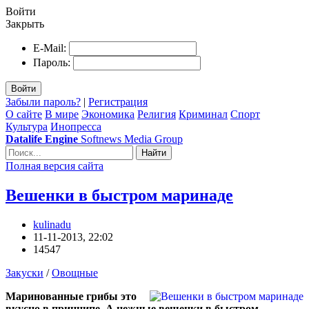
Войти
Закрыть
E-Mail:
Пароль:
Войти
Забыли пароль?
|
Регистрация
О сайте
В мире
Экономика
Религия
Криминал
Спорт
Культура
Инопресса
Datalife Engine
Softnews Media Group
Найти
Полная версия сайта
Вешенки в быстром маринаде
kulinadu
11-11-2013, 22:02
14547
Закуски
/
Овощные
Маринованные грибы это
вкусно в принципе. А нежные вешенки в быстром