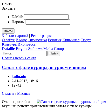
Войти
Закрыть
E-Mail:
Пароль:
Войти
Забыли пароль?
|
Регистрация
О сайте
В мире
Экономика
Религия
Криминал
Спорт
Культура
Инопресса
Datalife Engine
Softnews Media Group
Найти
Полная версия сайта
Салат с филе курицы, огурцом и яйцом
kulinadu
2-11-2013, 18:16
12742
Салаты
/
Мясные
Очень простой и
вкусный рецепт приготовления салата с филе курицы,