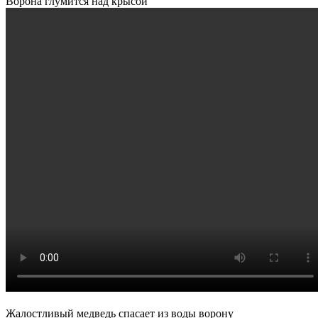
Ворона глумится над крысой
Жалостливый медведь спасает из воды ворону