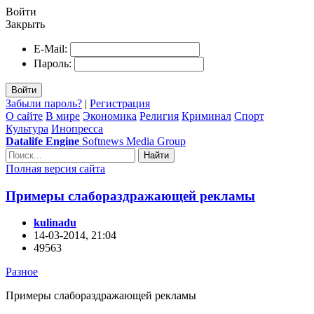
Войти
Закрыть
E-Mail:
Пароль:
Войти
Забыли пароль?
|
Регистрация
О сайте
В мире
Экономика
Религия
Криминал
Спорт
Культура
Инопресса
Datalife Engine
Softnews Media Group
Найти
Полная версия сайта
Примеры слабораздражающей рекламы
kulinadu
14-03-2014, 21:04
49563
Разное
Примеры слабораздражающей рекламы