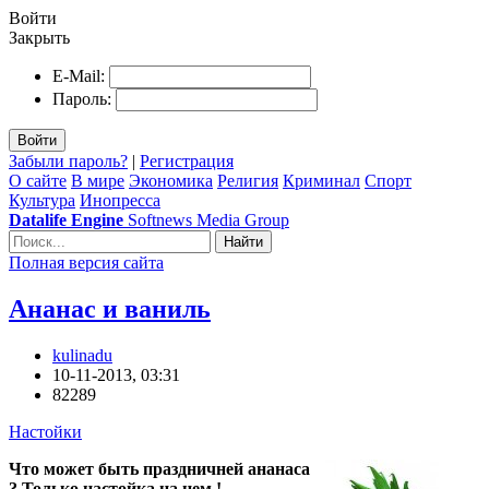
Войти
Закрыть
E-Mail:
Пароль:
Войти
Забыли пароль?
|
Регистрация
О сайте
В мире
Экономика
Религия
Криминал
Спорт
Культура
Инопресса
Datalife Engine
Softnews Media Group
Найти
Полная версия сайта
Ананас и ваниль
kulinadu
10-11-2013, 03:31
82289
Настойки
Что может быть праздничней ананаса
? Только настойка на нем !